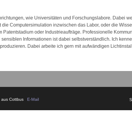
Einrichtungen, wie Universitäten und Forschungslabore. Dabei w
t die Computersimulation inzwischen das Labor, oder die Wissens
Patentstadium oder Industrieaufträge. Professionelle Kommunik
ensiblen Informationen ist dabei selbstverständlich. Ich kenne
r produzieren. Dabei arbeite ich gern mit aufwändigen Lichtinst
r aus Cottbus
E-Mail
S