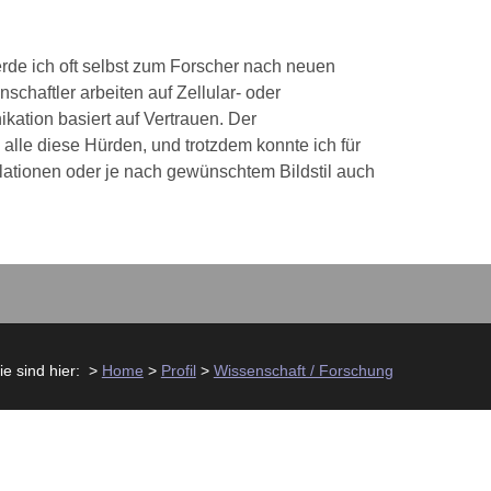
erde ich oft selbst zum Forscher nach neuen
chaftler arbeiten auf Zellular- oder
ation basiert auf Vertrauen. Der
 alle diese Hürden, und trotzdem konnte ich für
allationen oder je nach gewünschtem Bildstil auch
ie sind hier:
>
Home
>
Profil
>
Wissenschaft / Forschung